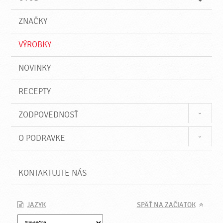
n
d
i
a
e
ZNAČKY
ť
VÝROBKY
NOVINKY
RECEPTY
ZODPOVEDNOSŤ
O PODRAVKE
KONTAKTUJTE NÁS
JAZYK
SPÄŤ NA ZAČIATOK