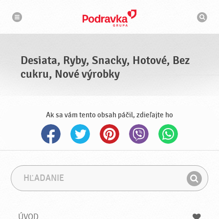
N
V
a
y
v
h
i
g
ľ
á
a
c
d
i
á
a
Desiata, Ryby, Snacky, Hotové, Bez
v
a
cukru, Nové výrobky
č
Ak sa vám tento obsah páčil, zdieľajte ho
H
F
ľ
r
H
a
á
ľ
d
z
a
a
a
ÚVOD