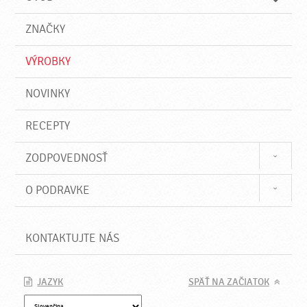
n
d
i
a
e
ZNAČKY
ť
VÝROBKY
NOVINKY
RECEPTY
ZODPOVEDNOSŤ
O PODRAVKE
KONTAKTUJTE NÁS
JAZYK
SPÄŤ NA ZAČIATOK