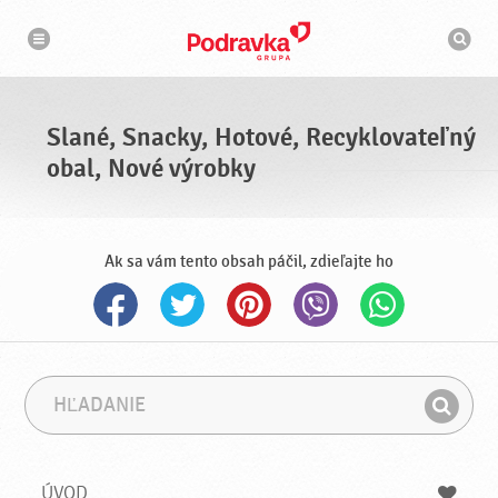
N
V
a
y
v
h
i
g
ľ
á
a
c
d
i
á
a
Slané, Snacky, Hotové, Recyklovateľný
v
a
obal, Nové výrobky
č
Ak sa vám tento obsah páčil, zdieľajte ho
H
F
ľ
r
H
a
á
ľ
d
z
a
a
a
ÚVOD