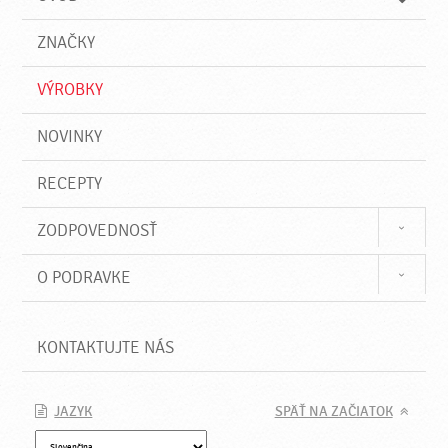
n
d
i
a
e
ZNAČKY
ť
VÝROBKY
NOVINKY
RECEPTY
ZODPOVEDNOSŤ
O PODRAVKE
KONTAKTUJTE NÁS
JAZYK
SPÄŤ NA ZAČIATOK