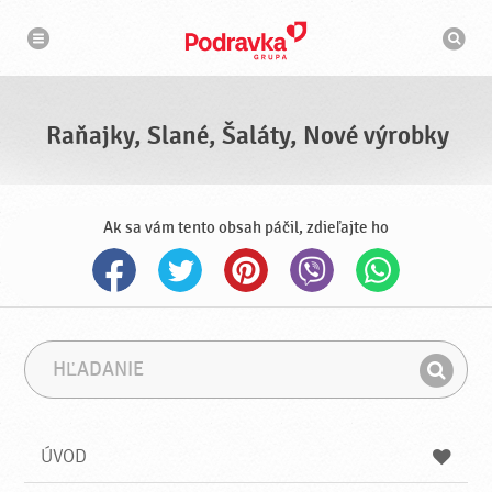
N
V
a
y
v
h
i
g
ľ
á
a
c
d
i
á
a
Raňajky, Slané, Šaláty, Nové výrobky
v
a
č
Ak sa vám tento obsah páčil, zdieľajte ho
H
F
ľ
r
H
a
á
ľ
d
z
a
a
a
ÚVOD
n
d
i