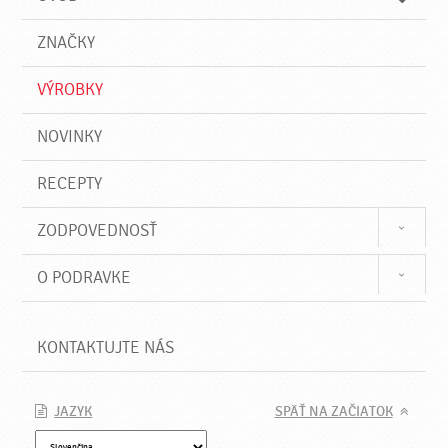
n
d
i
a
e
ZNAČKY
ť
VÝROBKY
NOVINKY
RECEPTY
ZODPOVEDNOSŤ
O PODRAVKE
KONTAKTUJTE NÁS
JAZYK
SPÄŤ NA ZAČIATOK