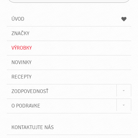
H
a
á
ľ
d
z
a
a
a
ÚVOD
n
d
i
a
e
ZNAČKY
ť
VÝROBKY
NOVINKY
RECEPTY
ZODPOVEDNOSŤ
O PODRAVKE
KONTAKTUJTE NÁS