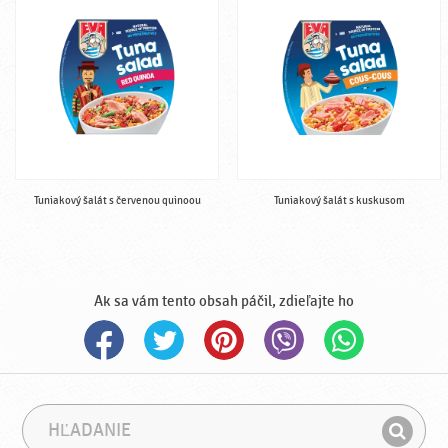
Tuniakový šalát s červenou quinoou
Tuniakový šalát s kuskusom
Ak sa vám tento obsah páčil, zdieľajte ho
H
F
ľ
r