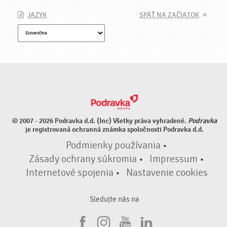
JAZYK
SPÄŤ NA ZAČIATOK
© 2007 - 2026 Podravka d.d. (Inc) Všetky práva vyhradené.
Podravka
je registrovaná ochranná známka spoločnosti Podravka d.d.
Podmienky používania
•
Zásady ochrany súkromia
•
Impressum
•
Internetové spojenia
•
Nastavenie cookies
Sledujte nás na
F
I
Y
L