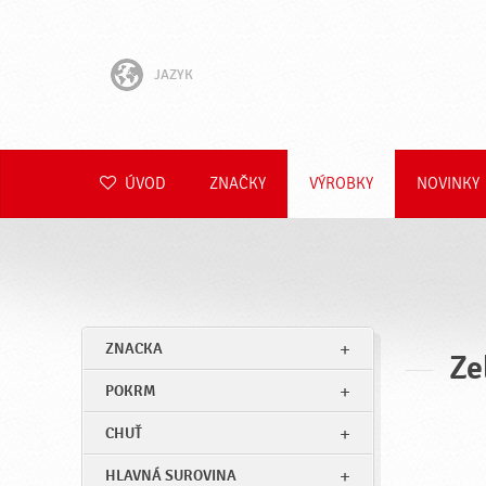
JAZYK
English
Hrvatski
ÚVOD
ZNAČKY
VÝROBKY
NOVINKY
Slovenščina
Čeština
Polski
ZNACKA
Ze
Română
POKRM
Deutsch
CHUŤ
HLAVNÁ SUROVINA