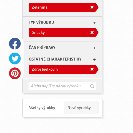
Zelenina
TYP VÝROBKU
Snacky
ČAS PRÍPRAVY
OSTATNÉ CHARAKTERISTIKY
Zdroj bielkovín
H
ľ
a
d
a
Všetky výrobky
Nové výrobky
ť