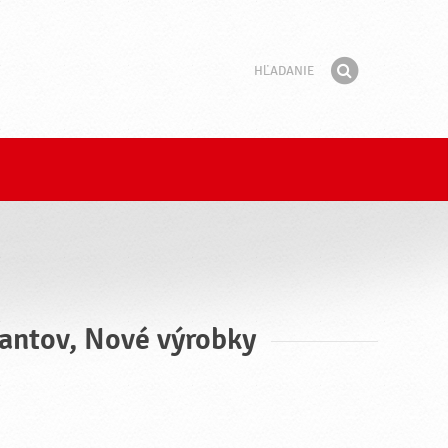
Hľadanie
Fráza
Hľadať
vantov, Nové výrobky