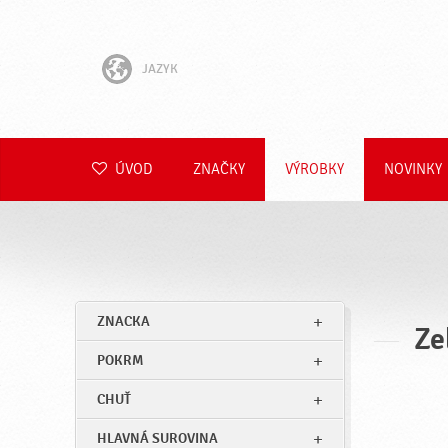
JAZYK
English
Hrvatski
ÚVOD
ZNAČKY
VÝROBKY
NOVINKY
Slovenščina
Čeština
Polski
ZNACKA
Ze
Română
POKRM
Deutsch
CHUŤ
HLAVNÁ SUROVINA