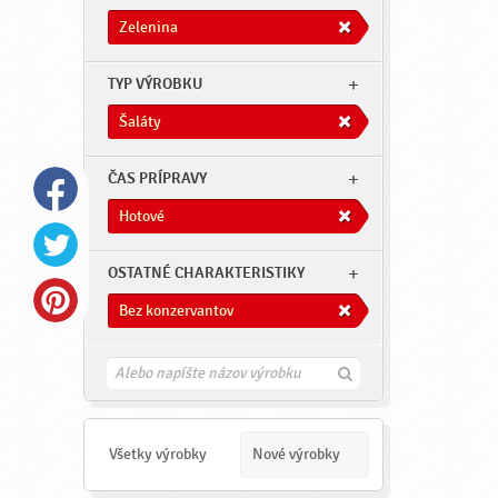
Zelenina
TYP VÝROBKU
Šaláty
ČAS PRÍPRAVY
Hotové
OSTATNÉ CHARAKTERISTIKY
Bez konzervantov
H
ľ
a
d
a
Všetky výrobky
Nové výrobky
ť