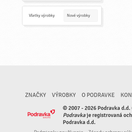
a
d
a
Všetky výrobky
Nové výrobky
ť
ZNAČKY
VÝROBKY
O PODRAVKE
KON
© 2007 - 2026 Podravka d.d. 
Podravka
je registrovaná oc
Podravka d.d.