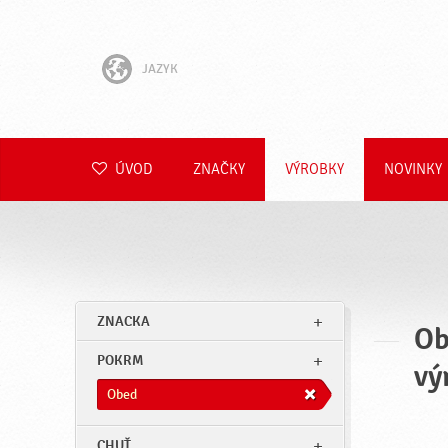
JAZYK
English
Hrvatski
ÚVOD
ZNAČKY
VÝROBKY
NOVINKY
Slovenščina
Čeština
Polski
ZNACKA
Ob
Română
POKRM
vý
Deutsch
Obed
CHUŤ