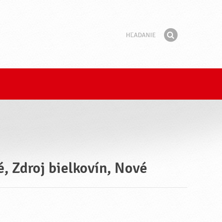
Hľadanie
Fráza
Hľadať
, Zdroj bielkovín, Nové