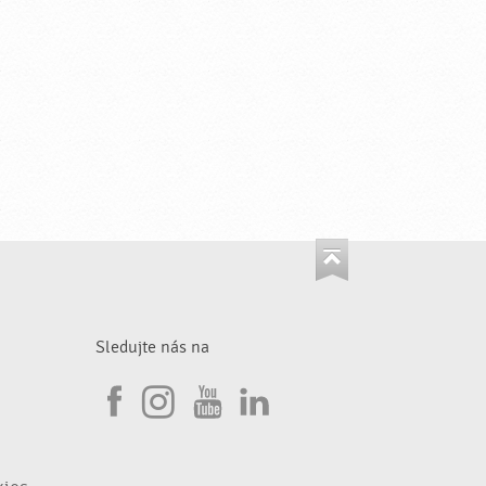
Sledujte nás na
I
F
n
Y
L