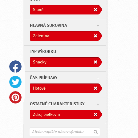
Slané
HLAVNÁ SUROVINA
Zelenina
TYP VÝROBKU
Snacky
ČAS PRÍPRAVY
Hotové
OSTATNÉ CHARAKTERISTIKY
Zdroj bielkovín
H
ľ