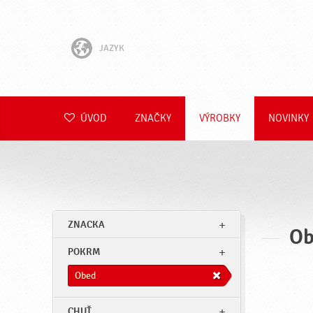
JAZYK
English
Hrvatski
ÚVOD
ZNAČKY
VÝROBKY
NOVINKY
Slovenščina
Čeština
Polski
ZNACKA
Ob
Română
POKRM
Deutsch
Obed
CHUŤ