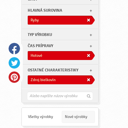
HLAVNÁ SUROVINA
Ryby
TYP VÝROBKU
ČAS PRÍPRAVY
Hotové
OSTATNÉ CHARAKTERISTIKY
Zdroj bielkovín
H
ľ
a
d
a
Všetky výrobky
Nové výrobky
ť