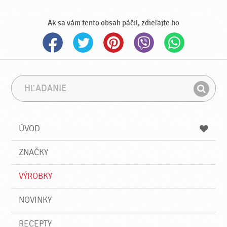
Ak sa vám tento obsah páčil, zdieľajte ho
H
F
ľ
r
H
a
á
ľ
d
z
a
a
a
ÚVOD
n
d
i
a
e
ZNAČKY
ť
VÝROBKY
NOVINKY
RECEPTY