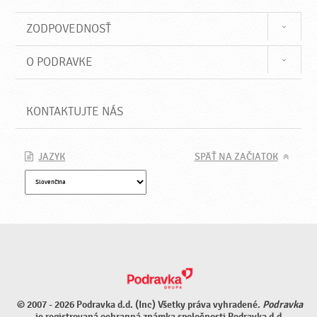
ZODPOVEDNOSŤ
O PODRAVKE
KONTAKTUJTE NÁS
JAZYK
SPÄŤ NA ZAČIATOK
© 2007 - 2026 Podravka d.d. (Inc) Všetky práva vyhradené.
Podravka
je registrovaná ochranná známka spoločnosti Podravka d.d.