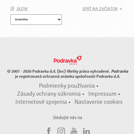
JAZYK
SPÄŤ NA ZAČIATOK
© 2007 - 2026 Podravka d.d. (Inc) Všetky práva vyhradené.
Podravka
je registrovaná ochranná známka spoločnosti Podravka d.d.
Podmienky používania
•
Zásady ochrany súkromia
•
Impressum
•
Internetové spojenia
•
Nastavenie cookies
Sledujte nás na
F
I
Y
L