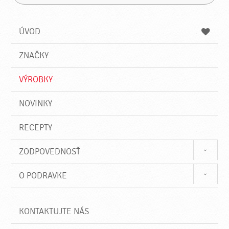
H
a
á
ľ
d
z
a
a
a
ÚVOD
n
d
i
a
e
ZNAČKY
ť
VÝROBKY
NOVINKY
RECEPTY
ZODPOVEDNOSŤ
O PODRAVKE
KONTAKTUJTE NÁS