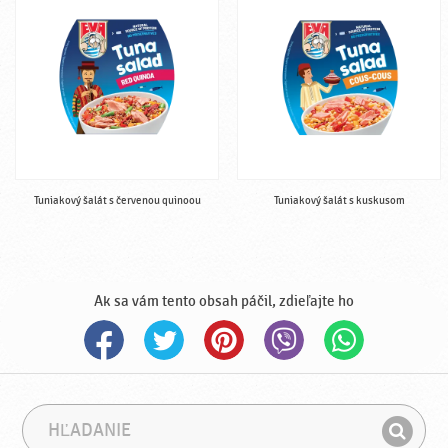
Tuniakový šalát s červenou quinoou
Tuniakový šalát s kuskusom
Ak sa vám tento obsah páčil, zdieľajte ho
H
F
ľ
r