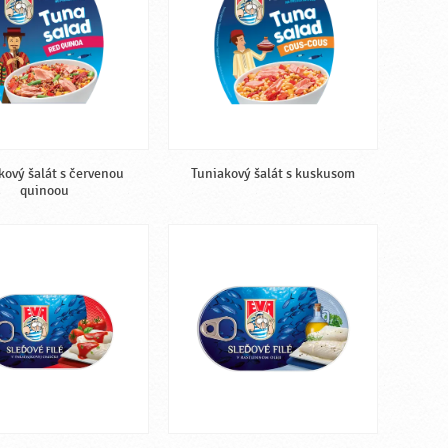
kový šalát s červenou
Tuniakový šalát s kuskusom
quinoou