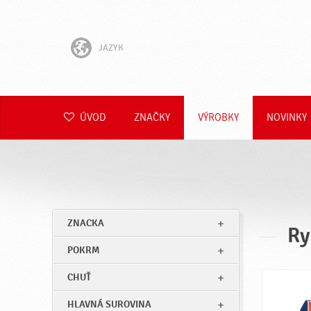
JAZYK
English
Hrvatski
ÚVOD
ZNAČKY
VÝROBKY
NOVINKY
Slovenščina
Čeština
Polski
ZNACKA
Ry
Română
POKRM
Deutsch
CHUŤ
HLAVNÁ SUROVINA