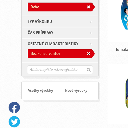
Ryby
TYP VÝROBKU
ČAS PRÍPRAVY
OSTATNÉ CHARAKTERISTIKY
Tuniako
Bez konzervantov
H
ľ
a
d
a
Všetky výrobky
Nové výrobky
ť