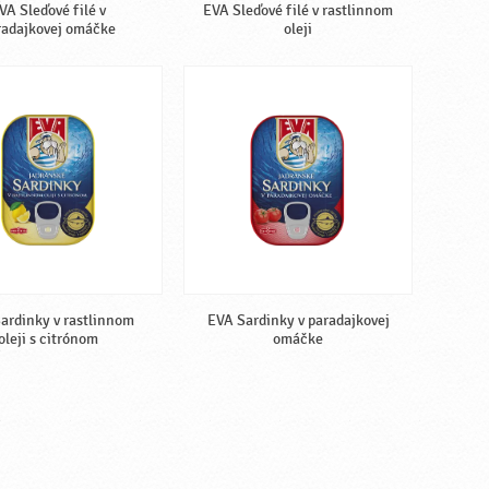
VA Sleďové filé v
EVA Sleďové filé v rastlinnom
radajkovej omáčke
oleji
ardinky v rastlinnom
EVA Sardinky v paradajkovej
oleji s citrónom
omáčke