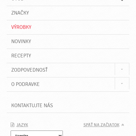
n
d
i
a
e
ZNAČKY
ť
VÝROBKY
NOVINKY
RECEPTY
ZODPOVEDNOSŤ
O PODRAVKE
KONTAKTUJTE NÁS
JAZYK
SPÄŤ NA ZAČIATOK