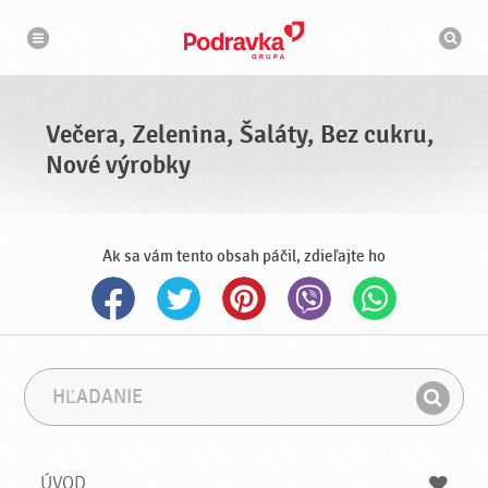
N
V
a
y
v
h
i
g
ľ
á
a
c
d
i
á
a
Večera, Zelenina, Šaláty, Bez cukru,
v
a
Nové výrobky
č
Ak sa vám tento obsah páčil, zdieľajte ho
H
F
ľ
r
H
a
á
ľ
d
z
a
a
a
ÚVOD