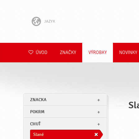
JAZYK
English
Hrvatski
ÚVOD
ZNAČKY
VÝROBKY
NOVINKY
Slovenščina
Čeština
Polski
ZNACKA
Sl
Română
POKRM
Deutsch
CHUŤ
Slané