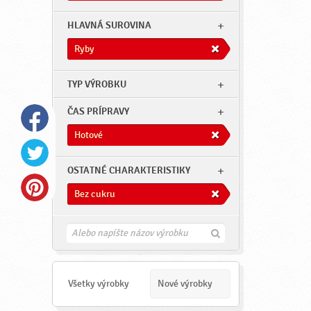
HLAVNÁ SUROVINA
Ryby
TYP VÝROBKU
ČAS PRÍPRAVY
Hotové
OSTATNÉ CHARAKTERISTIKY
Bez cukru
H
ľ
a
d
a
Všetky výrobky
Nové výrobky
ť