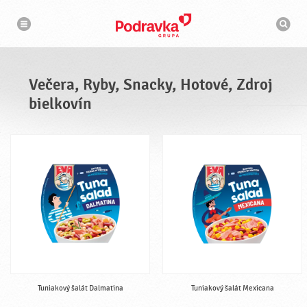
N
V
a
y
v
h
i
g
ľ
á
a
c
d
i
á
a
Večera, Ryby, Snacky, Hotové, Zdroj
v
a
bielkovín
č
Tuniakový šalát Dalmatina
Tuniakový šalát Mexicana