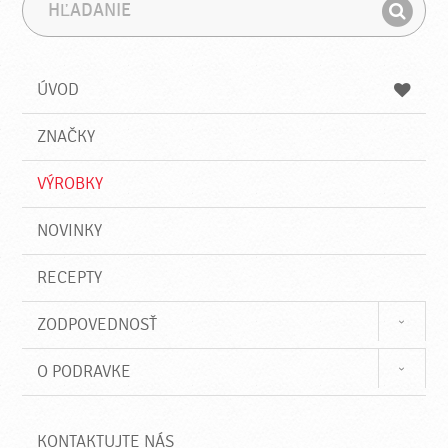
H
F
ľ
r
H
a
á
ľ
d
z
a
a
a
ÚVOD
n
d
i
a
e
ZNAČKY
ť
VÝROBKY
NOVINKY
RECEPTY
ZODPOVEDNOSŤ
O PODRAVKE
KONTAKTUJTE NÁS