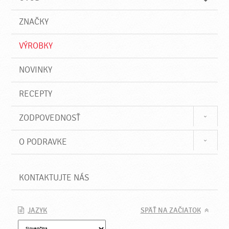
n
d
i
a
e
ZNAČKY
ť
VÝROBKY
NOVINKY
RECEPTY
ZODPOVEDNOSŤ
O PODRAVKE
KONTAKTUJTE NÁS
JAZYK
SPÄŤ NA ZAČIATOK