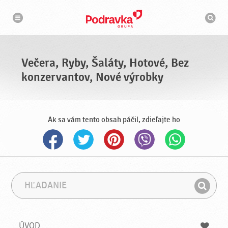
N
V
a
y
v
h
i
g
ľ
á
a
c
d
i
á
a
Večera, Ryby, Šaláty, Hotové, Bez
v
a
konzervantov, Nové výrobky
č
Ak sa vám tento obsah páčil, zdieľajte ho
H
F
ľ
r
H
a
á
ľ
d
z
a
a
a
ÚVOD