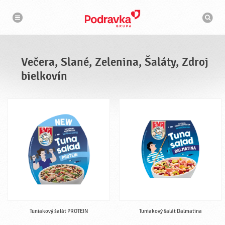
N
V
a
y
v
h
i
g
ľ
á
a
c
d
i
á
a
Večera, Slané, Zelenina, Šaláty, Zdroj
v
a
bielkovín
č
Tuniakový šalát PROTEIN
Tuniakový šalát Dalmatina