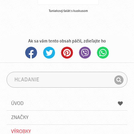
Tuniakový šalát s kuskusom
Ak sa vám tento obsah páčil, zdieľajte ho
H
F
ľ
r
H
a
á
ľ
d
z
a
a
a
ÚVOD
n
d
i
a
e
ZNAČKY
ť
VÝROBKY