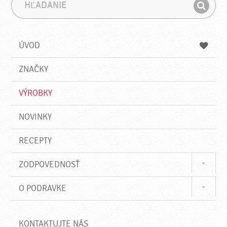
H
F
ľ
r
H
a
á
ľ
d
z
a
a
a
ÚVOD
n
d
i
a
e
ZNAČKY
ť
VÝROBKY
NOVINKY
RECEPTY
ZODPOVEDNOSŤ
O PODRAVKE
KONTAKTUJTE NÁS