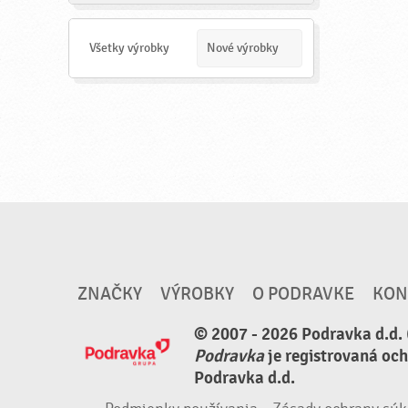
a
d
a
Všetky výrobky
Nové výrobky
ť
ZNAČKY
VÝROBKY
O PODRAVKE
KON
© 2007 - 2026 Podravka d.d. 
Podravka
je registrovaná oc
Podravka d.d.