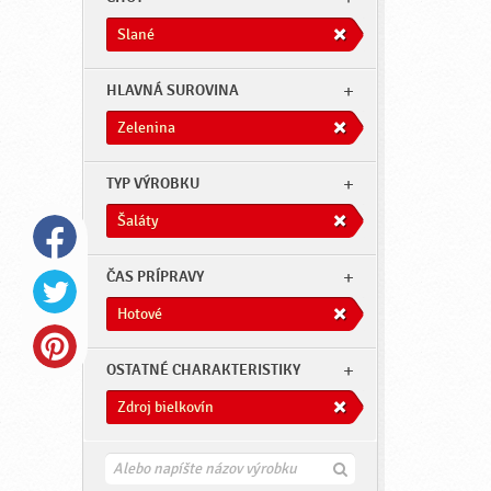
Slané
HLAVNÁ SUROVINA
Zelenina
TYP VÝROBKU
Šaláty
ČAS PRÍPRAVY
Hotové
OSTATNÉ CHARAKTERISTIKY
Zdroj bielkovín
H
ľ