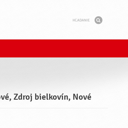
Hľadanie
Fráza
Hľadať
ové, Zdroj bielkovín, Nové