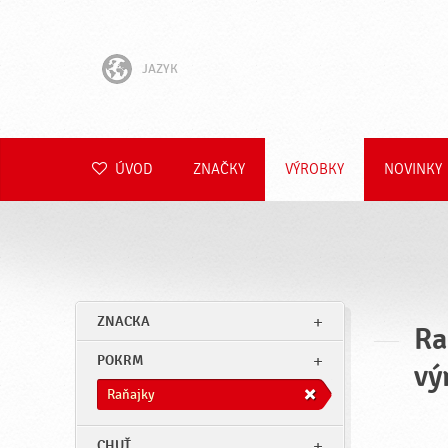
JAZYK
English
Hrvatski
ÚVOD
ZNAČKY
VÝROBKY
NOVINKY
Slovenščina
Čeština
Polski
ZNACKA
Ra
Română
POKRM
vý
Deutsch
Raňajky
CHUŤ