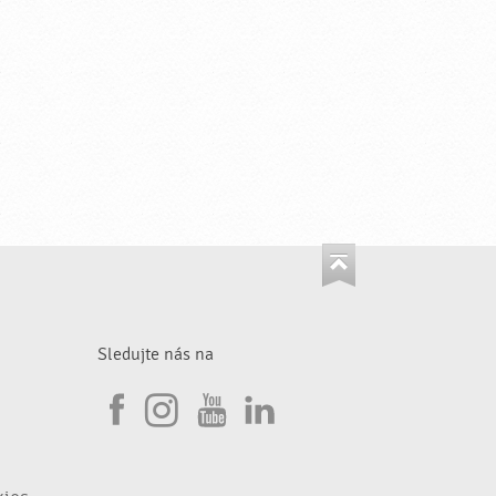
Sledujte nás na
I
F
n
Y
L