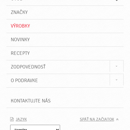
n
d
i
a
e
ZNAČKY
ť
VÝROBKY
NOVINKY
RECEPTY
ZODPOVEDNOSŤ
O PODRAVKE
KONTAKTUJTE NÁS
JAZYK
SPÄŤ NA ZAČIATOK