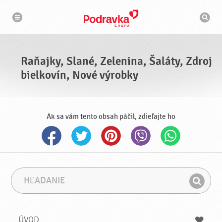
N
V
a
y
v
h
i
g
ľ
á
a
c
d
i
á
a
Raňajky, Slané, Zelenina, Šaláty, Zdroj
v
a
bielkovín, Nové výrobky
č
Ak sa vám tento obsah páčil, zdieľajte ho
H
F
ľ
r
H
a
á
ľ
d
z
a
a
a
ÚVOD