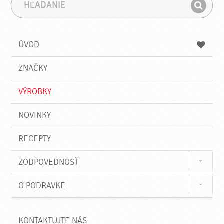
H
F
ľ
r
H
a
á
ľ
d
z
a
a
a
ÚVOD
n
d
i
a
e
ZNAČKY
ť
VÝROBKY
NOVINKY
RECEPTY
ZODPOVEDNOSŤ
O PODRAVKE
KONTAKTUJTE NÁS