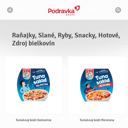
N
V
a
y
v
h
i
g
ľ
á
a
c
d
i
á
a
Raňajky, Slané, Ryby, Snacky, Hotové,
v
a
Zdroj bielkovín
č
Tuniakový šalát Dalmatina
Tuniakový šalát Mexicana