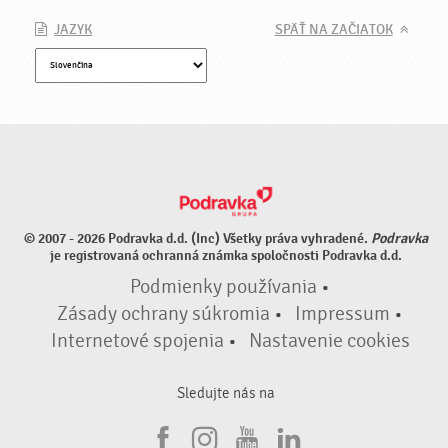
JAZYK
SPÄŤ NA ZAČIATOK
© 2007 - 2026 Podravka d.d. (Inc) Všetky práva vyhradené.
Podravka
je registrovaná ochranná známka spoločnosti Podravka d.d.
Podmienky používania
•
Zásady ochrany súkromia
•
Impressum
•
Internetové spojenia
•
Nastavenie cookies
Sledujte nás na
F
I
Y
L