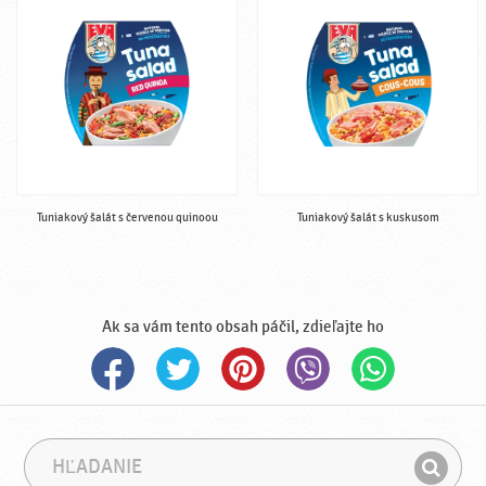
Tuniakový šalát s červenou quinoou
Tuniakový šalát s kuskusom
Ak sa vám tento obsah páčil, zdieľajte ho
H
F
ľ
r