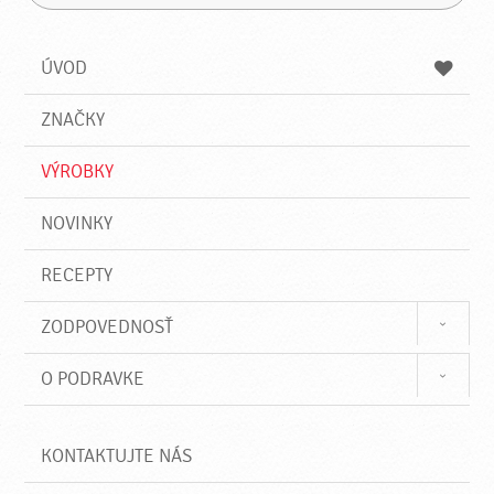
H
a
á
ľ
d
z
a
a
a
ÚVOD
n
d
i
a
e
ZNAČKY
ť
VÝROBKY
NOVINKY
RECEPTY
ZODPOVEDNOSŤ
O PODRAVKE
KONTAKTUJTE NÁS