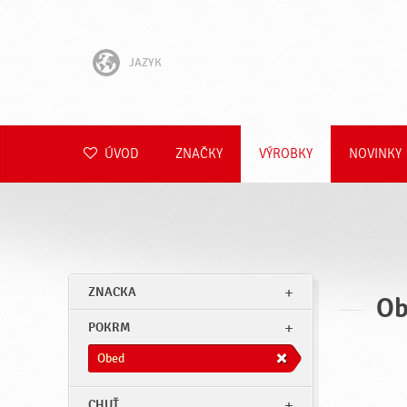
JAZYK
English
Hrvatski
ÚVOD
ZNAČKY
VÝROBKY
NOVINKY
Slovenščina
Čeština
Polski
ZNACKA
Ob
Română
POKRM
Deutsch
Obed
CHUŤ