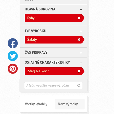
HLAVNÁ SUROVINA
Ryby
TYP VÝROBKU
Šaláty
ČAS PRÍPRAVY
OSTATNÉ CHARAKTERISTIKY
Zdroj bielkovín
H
ľ
a
d
a
Všetky výrobky
Nové výrobky
ť