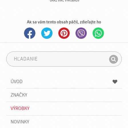
UKÁŽ VIAC VÝROBKOV
Ak sa vám tento obsah páčil, zdieľajte ho
H
F
ľ
r
H
a
á
ľ
d
z
a
a
a
ÚVOD
n
d
i
a
e
ZNAČKY
ť
VÝROBKY
NOVINKY