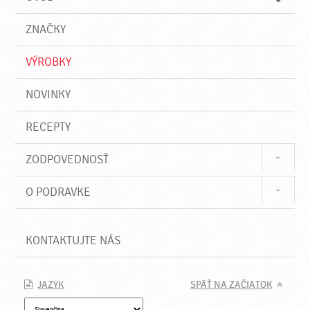
n
d
i
a
e
ZNAČKY
ť
VÝROBKY
NOVINKY
RECEPTY
ZODPOVEDNOSŤ
O PODRAVKE
KONTAKTUJTE NÁS
JAZYK
SPÄŤ NA ZAČIATOK