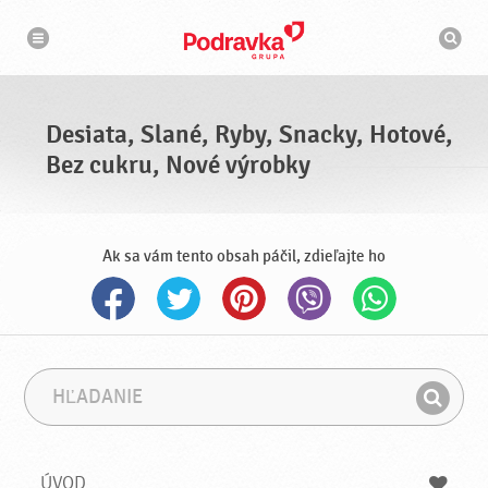
N
V
a
y
v
h
i
g
ľ
á
a
c
d
i
á
a
Desiata, Slané, Ryby, Snacky, Hotové,
v
a
Bez cukru, Nové výrobky
č
Ak sa vám tento obsah páčil, zdieľajte ho
H
F
ľ
r
H
a
á
ľ
d
z
a
a
a
ÚVOD