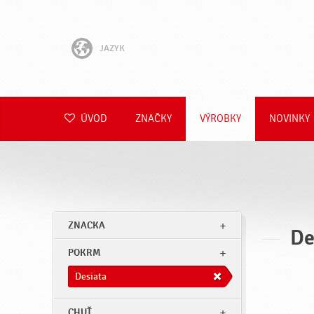
JAZYK
English
Hrvatski
ÚVOD
ZNAČKY
VÝROBKY
NOVINKY
Slovenščina
Čeština
Polski
ZNACKA
De
Română
POKRM
Deutsch
Desiata
CHUŤ