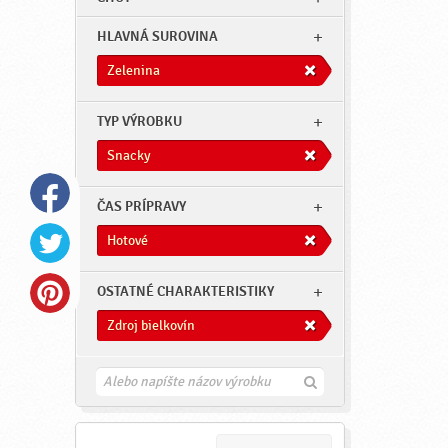
HLAVNÁ SUROVINA
Zelenina
TYP VÝROBKU
Snacky
ČAS PRÍPRAVY
Hotové
OSTATNÉ CHARAKTERISTIKY
Zdroj bielkovín
H
ľ
a
d