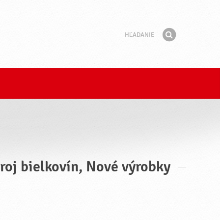
Hľadanie
Fráza
Hľadať
roj bielkovín, Nové výrobky