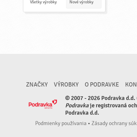
a
Všetky výrobky
Nové výrobky
ť
ZNAČKY
VÝROBKY
O PODRAVKE
KON
© 2007 - 2026 Podravka d.d. 
Podravka
je registrovaná oc
Podravka d.d.
Podmienky používania
•
Zásady ochrany súk