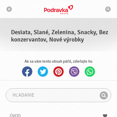
N
V
a
y
v
h
i
g
ľ
á
a
c
d
i
á
a
Desiata, Slané, Zelenina, Snacky, Bez
v
a
konzervantov, Nové výrobky
č
Ak sa vám tento obsah páčil, zdieľajte ho
H
F
ľ
r
H
a
á
ľ
d
z
a
a
a
ÚVOD