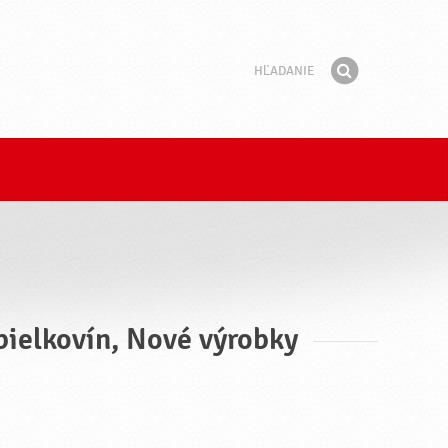
Hľadanie
Fráza
Hľadať
 bielkovín, Nové výrobky