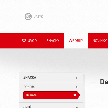
JAZYK
English
Hrvatski
ÚVOD
ZNAČKY
VÝROBKY
NOVINKY
Slovenščina
Čeština
Polski
ZNACKA
De
Română
POKRM
Deutsch
Desiata
CHUŤ