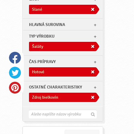
Slané
HLAVNÁ SUROVINA
TYP VÝROBKU
Šaláty
ČAS PRÍPRAVY
Hotové
OSTATNÉ CHARAKTERISTIKY
Zdroj bielkovín
H
ľ
a
d