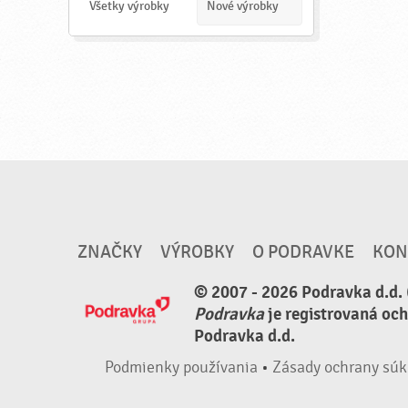
a
Všetky výrobky
Nové výrobky
ť
ZNAČKY
VÝROBKY
O PODRAVKE
KON
© 2007 - 2026 Podravka d.d. 
Podravka
je registrovaná oc
Podravka d.d.
Podmienky používania
•
Zásady ochrany súk