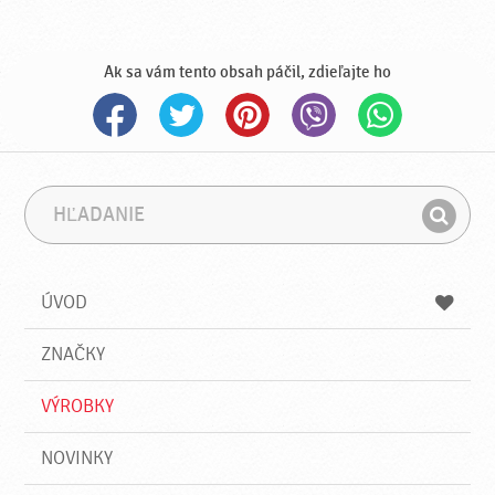
Ak sa vám tento obsah páčil, zdieľajte ho
H
F
ľ
r
H
a
á
ľ
d
z
a
a
a
ÚVOD
n
d
i
a
e
ZNAČKY
ť
VÝROBKY
NOVINKY