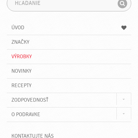
H
F
ľ
r
H
a
á
ľ
d
z
a
a
a
ÚVOD
n
d
i
a
e
ZNAČKY
ť
VÝROBKY
NOVINKY
RECEPTY
ZODPOVEDNOSŤ
O PODRAVKE
KONTAKTUJTE NÁS