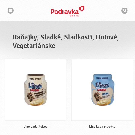
N
V
a
y
v
h
i
g
ľ
á
a
c
d
i
á
a
Raňajky, Sladké, Sladkosti, Hotové,
v
a
Vegetariánske
č
Lino Lada Kokos
Lino Lada mliečna