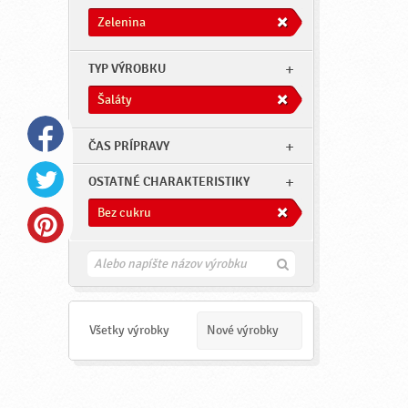
Zelenina
TYP VÝROBKU
Šaláty
ČAS PRÍPRAVY
OSTATNÉ CHARAKTERISTIKY
Bez cukru
H
ľ
a
d
a
Všetky výrobky
Nové výrobky
ť