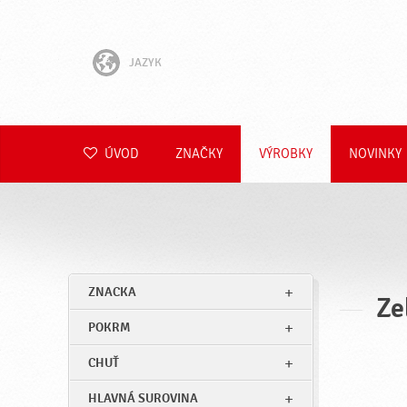
JAZYK
English
Hrvatski
ÚVOD
ZNAČKY
VÝROBKY
NOVINKY
Slovenščina
Čeština
Polski
ZNACKA
Ze
Română
POKRM
Deutsch
CHUŤ
HLAVNÁ SUROVINA