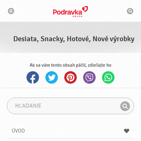
N
V
a
y
v
h
i
g
ľ
á
a
c
d
i
á
a
Desiata, Snacky, Hotové, Nové výrobky
v
a
č
Ak sa vám tento obsah páčil, zdieľajte ho
H
F
ľ
r
H
a
á
ľ
d
z
a
a
a
ÚVOD
n
d
i