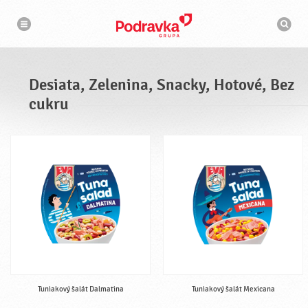
N
V
a
y
v
h
i
g
ľ
á
a
c
d
i
á
a
Desiata, Zelenina, Snacky, Hotové, Bez
v
a
cukru
č
Tuniakový šalát Dalmatina
Tuniakový šalát Mexicana