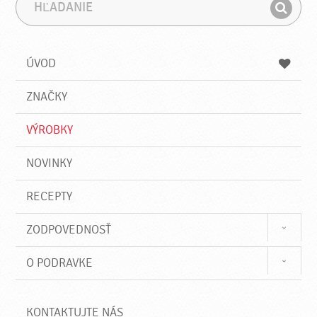
H
F
ľ
r
H
a
á
ľ
d
z
a
a
a
ÚVOD
n
d
i
a
e
ZNAČKY
ť
VÝROBKY
NOVINKY
RECEPTY
ZODPOVEDNOSŤ
O PODRAVKE
KONTAKTUJTE NÁS