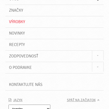
n
d
i
a
e
ZNAČKY
ť
VÝROBKY
NOVINKY
RECEPTY
ZODPOVEDNOSŤ
O PODRAVKE
KONTAKTUJTE NÁS
JAZYK
SPÄŤ NA ZAČIATOK