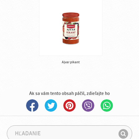
Ajvar pikant
Ak sa vám tento obsah páčil, zdieľajte ho
H
F
ľ
r