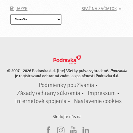
JAZYK
SPÄŤ NA ZAČIATOK
© 2007 - 2026 Podravka d.d. (Inc) Všetky práva vyhradené.
Podravka
je registrovaná ochranná známka spoločnosti Podravka d.d.
Podmienky používania
•
Zásady ochrany súkromia
•
Impressum
•
Internetové spojenia
•
Nastavenie cookies
Sledujte nás na
F
I
Y
L