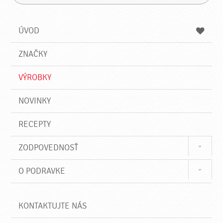
H
a
á
ľ
d
z
a
a
a
ÚVOD
n
d
i
a
e
ZNAČKY
ť
VÝROBKY
NOVINKY
RECEPTY
ZODPOVEDNOSŤ
O PODRAVKE
KONTAKTUJTE NÁS