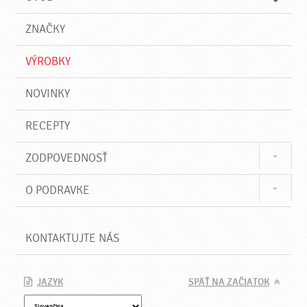
n
d
i
a
e
ZNAČKY
ť
VÝROBKY
NOVINKY
RECEPTY
ZODPOVEDNOSŤ
O PODRAVKE
KONTAKTUJTE NÁS
JAZYK
SPÄŤ NA ZAČIATOK