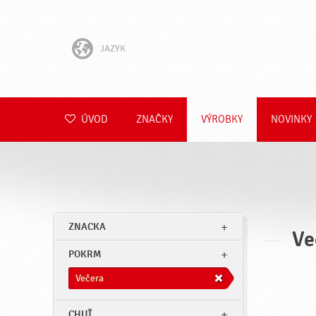
JAZYK
English
Hrvatski
ÚVOD
ZNAČKY
VÝROBKY
NOVINKY
Slovenščina
Čeština
Polski
ZNACKA
Ve
Română
POKRM
Deutsch
Večera
CHUŤ