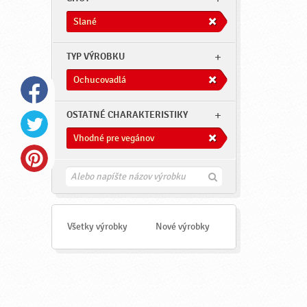
Slané
TYP VÝROBKU
Ochucovadlá
OSTATNÉ CHARAKTERISTIKY
Vhodné pre vegánov
H
ľ
a
d
a
Všetky výrobky
Nové výrobky
ť