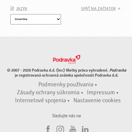
JAZYK
SPÄŤ NA ZAČIATOK
© 2007 - 2026 Podravka d.d. (Inc) Všetky práva vyhradené.
Podravka
je registrovaná ochranná známka spoločnosti Podravka d.d.
Podmienky používania
•
Zásady ochrany súkromia
•
Impressum
•
Internetové spojenia
•
Nastavenie cookies
Sledujte nás na
F
I
Y
L