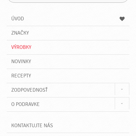
H
a
á
ľ
d
z
a
a
a
ÚVOD
n
d
i
a
e
ZNAČKY
ť
VÝROBKY
NOVINKY
RECEPTY
ZODPOVEDNOSŤ
O PODRAVKE
KONTAKTUJTE NÁS