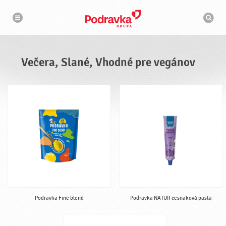
N
V
a
y
v
h
i
g
ľ
á
a
c
d
i
á
a
Večera, Slané, Vhodné pre vegánov
v
a
č
Podravka Fine blend
Podravka NATUR cesnaková pasta