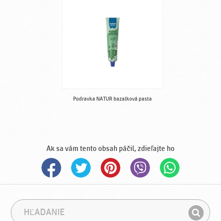
Podravka NATUR bazalková pasta
Ak sa vám tento obsah páčil, zdieľajte ho
H
F
ľ
r