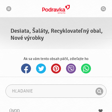
N
V
a
y
v
h
i
g
ľ
á
a
c
d
i
á
a
Desiata, Šaláty, Recyklovateľný obal,
v
a
Nové výrobky
č
Ak sa vám tento obsah páčil, zdieľajte ho
H
F
ľ
r
H
a
á
ľ
d
z
a
a
a
ÚVOD