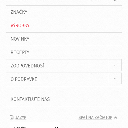
n
d
i
a
e
ZNAČKY
ť
VÝROBKY
NOVINKY
RECEPTY
ZODPOVEDNOSŤ
O PODRAVKE
KONTAKTUJTE NÁS
JAZYK
SPÄŤ NA ZAČIATOK