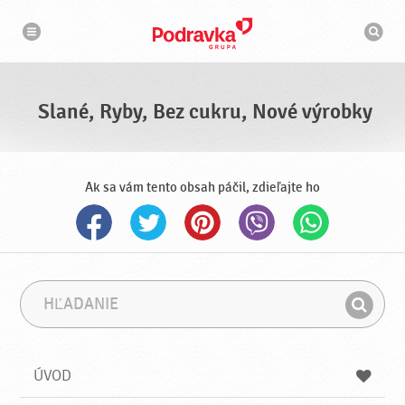
N
V
a
y
v
h
i
g
ľ
á
a
c
d
i
á
a
Slané, Ryby, Bez cukru, Nové výrobky
v
a
č
Ak sa vám tento obsah páčil, zdieľajte ho
H
F
ľ
r
H
a
á
ľ
d
z
a
a
a
ÚVOD
n
d
i